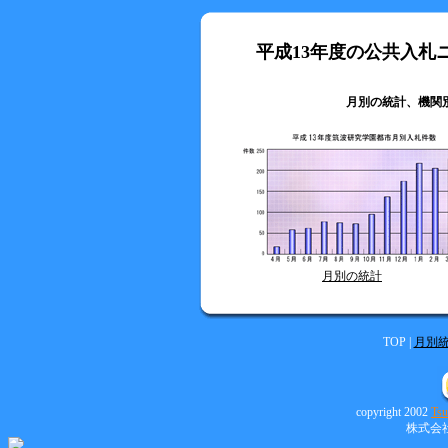
平成13年度の公共入札
月別の統計、機関
月別の統計
TOP |
月別
copyright 2002
Tsu
株式会