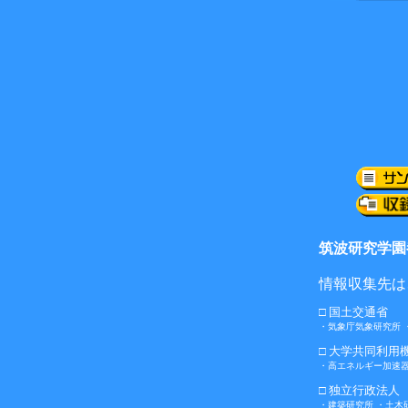
筑波研究学園
情報収集先は
□ 国土交通省
・気象庁気象研究所 
□ 大学共同利用
・高エネルギー加速
□ 独立行政法人
・建築研究所 ・土木