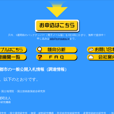
只今、1週間前のバックナンバー（電子メール版）を1社1回にかぎり、無料で提供中！
申し込みは
info@e-nyusatsu.jp
まで。
都市の一般公開入札情報（調達情報）
、以下のとおりです。
・国土地理院 ・国土技術政策総合研究所
機関法人
器研究機構
研究所 ・国立環境研究所 ・物質・材料研究機構 ・防災科学技術研究所 ・産業技術総合研究所 ：