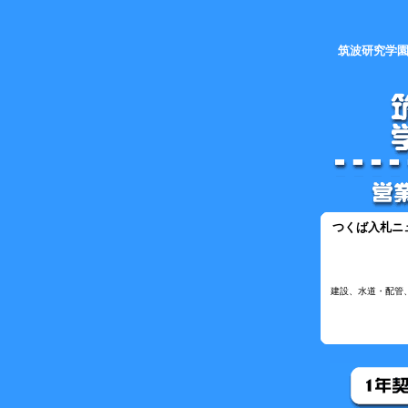
筑波研究学園
つくば入札ニ
建設、水道・配管